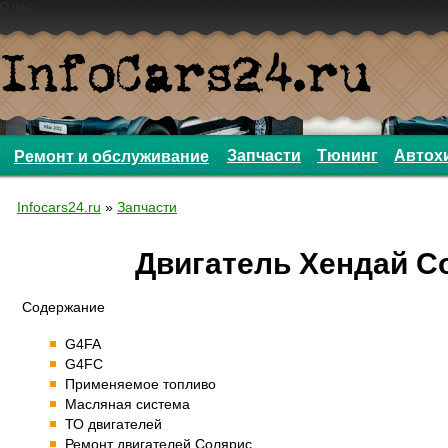
О нас
Запчасти
Тюнинг
Автох
Ремонт и обслуживание
Infocars24.ru
»
Запчасти
Двигатель Хендай С
Содержание
G4FA
G4FC
Применяемое топливо
Масляная система
ТО двигателей
Ремонт двигателей Солярис