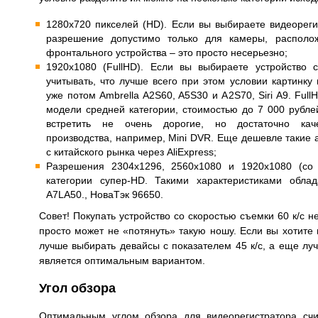
1280х720 пикселей (HD). Если вы выбираете видеореги
разрешение допустимо только для камеры, располо
фронтального устройства – это просто несерьезно;
1920х1080 (FullHD). Если вы выбираете устройство 
учитывать, что лучше всего при этом условии картинку
уже потом Ambrella A2S60, A5S30 и A2S70, Siri A9. Ful
модели средней категории, стоимостью до 7 000 рубл
встретить не очень дорогие, но достаточно кач
производства, например, Mini DVR. Еще дешевле такие
с китайского рынка через AliExpress;
Разрешения 2304х1296, 2560х1080 и 1920х1080 (со 
категории супер-HD. Такими характеристиками обла
A7LA50., НоваТэк 96650.
Совет! Покупать устройство со скоростью съемки 60 к/с не
просто может не «потянуть» такую ношу. Если вы хотите 
лучше выбирать девайсы с показателем 45 к/с, а еще луч
является оптимальным вариантом.
Угол обзора
Оптимальным углом обзора для видеорегистратора счи