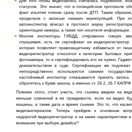
Для того чтобы видеозапись считалась подлинной, он
статусом. Это значит, что в полицейском протоколе о
факт изъятия пленки сразу после ДТП. Таким образом,
проделали с записью никаких манипуляций. При эт
автоинспектор вписал в протокол марку регистратора
ориентацию камеры, а также тип носителя информации.
Многие инспекторы ГИБДД, откровенно говоря, вво
спрашивая, есть ли сертификат на видеорегистратор.
которая позволяет правозащитнику избавиться от лиш
видеорегистратор относится к категории бытовых пр
фотокамера, то и сертифицировать его не нужно. Гаджет
доказательством в суде. Сертификации же подлежат 
непосредственно используются самими государств
настойчивый инспектор отказывается принять запись 
обратитесь к букве закона, а именно ст. 26.2, 26.7 КАПРФ 
Помимо этого, стоит учесть, что съемка аварии на вид
меньше сомнений в ее правдивости, если на видео бу
машины, а также дата и время съемки. Это то, что касае
видеоматериалов. Теперь прейдем к основным воп
недорогой видеорегистратор и на какие характеристики 
внимание при выборе девайса?