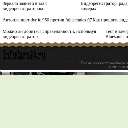
Зеркало заднего вида с
Видеорегистратор, рада
видеорегистратором
камерах
Автопланшет dvr fc 950 против fujitechnics ft7
Как прошить виде
Можно ли добиться справедливости, используя
Тест видео
видеорегистратор
Bluesonic, 
При копировании материа
© 2017-20