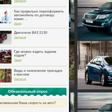
Запчасти
Как правильно переоформить
автомобиль по договору
комис ...
Закон
Двигатели ВАЗ 2130
Запчасти
Где можно ездить задним
ходом?
Закон
Виды и назначение присадок
к маслам
Запчасти
Обязательный опрос
ксимальная Ваша скорость на авто?