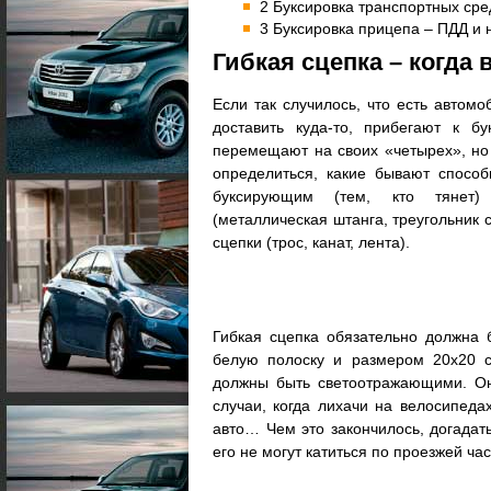
2 Буксировка транспортных сре
3 Буксировка прицепа – ПДД и
Гибкая сцепка – когда
Если так случилось, что есть автомо
доставить куда-то, прибегают к бу
перемещают на своих «четырех», но
определиться, какие бывают способ
буксирующим (тем, кто тянет) 
(металлическая штанга, треугольник 
сцепки (трос, канат, лента).
Гибкая сцепка обязательно должна 
белую полоску и размером 20х20 
должны быть светоотражающими. Он
случаи, когда лихачи на велосипед
авто… Чем это закончилось, догадать
его не могут катиться по проезжей ча