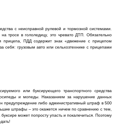
редства с неисправной рулевой и тормозной системами.
 на тросе в гололедицу, это чревато ДТП. Обязательно
ки прицепа, ПДД содержит знак «движение с прицепом
за себя: грузовым авто или сельхозтехнике с прицепами
ксируемого или буксирующего транспортного средства
лосипеды и мопеды. Наказанием за нарушение данных
лон предупреждение либо административный штраф в 500
льшие штрафы – это окажется ничем по сравнению с тем,
 буксире может попросту упасть и покалечиться. Поэтому
дать!