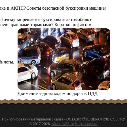
нике и АКПП?
Советы безопасной буксировки машины
Почему запрещается буксировать автомобиль с
неисправными тормозами? Коротко по фактам
билеты,
Движение задним ходом по дороге: ПДД
При копировании материалов с сайта - ОСТАВЛЯЙТЕ ОБРАТНУЮ ССЫЛКУ
infocars24.ru
Карта сайта
© 2017-2026