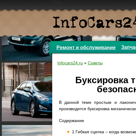
О нас
Запча
Ремонт и обслуживание
Infocars24.ru
»
Советы
Буксировка 
безопас
В данной теме простым и лаконич
производится буксировка механических
Содержание
1 Гибкая сцепка – когда возмож