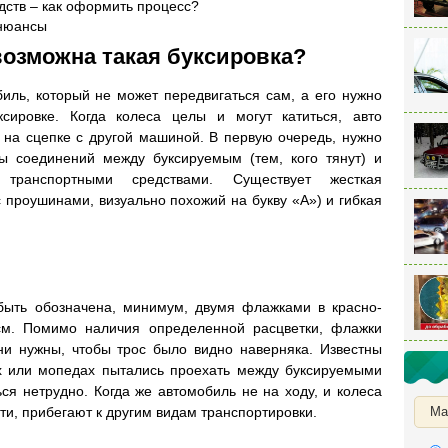
дств – как оформить процесс?
 нюансы
 возможна такая буксировка?
биль, который не может передвигаться сам, а его нужно
ксировке. Когда колеса целы и могут катиться, авто
 на сцепке с другой машиной. В первую очередь, нужно
ы соединений между буксируемым (тем, кого тянут) и
транспортными средствами. Существует жесткая
с проушинами, визуально похожий на букву «А») и гибкая
быть обозначена, минимум, двумя флажками в красно-
см. Помимо наличия определенной расцветки, флажки
и нужны, чтобы трос было видно наверняка. Известны
ах или мопедах пытались проехать между буксируемыми
ся нетрудно. Когда же автомобиль не на ходу, и колеса
сти, прибегают к другим видам транспортировки.
Ма