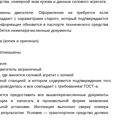
дства, номерной знак кузова и данные силового агрегата.
амены двигателя. Оформление не требуется если
впадают с параметрами старого, который подтверждается
информация обновится в паспорте технического средства
добятся нижеперечисленные документы:
 (копия и оригинал).
автомашины.
еля.
вигатель заграничный
 где менялся силовой агрегат с копией
ной станцией, в котором содержится подтверждение того
проводилась и все совпадает с требованием ГОСТ-а.
уется предоставить все вышеперечисленные документы
ции и написать в произвольной форме заявление
ьной установки. Инспекция выполнит сверку номера
 результатом. Условие — транспортное средство должно