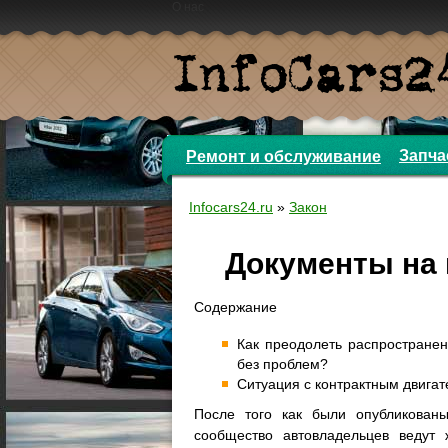
О нас
Запча
Ремонт и обслуживание
Infocars24.ru
»
Закон
Документы на 
Содержание
Как преодолеть распростране
без проблем?
Ситуация с контрактным двига
После того как были опубликованы
сообщество автовладельцев ведут