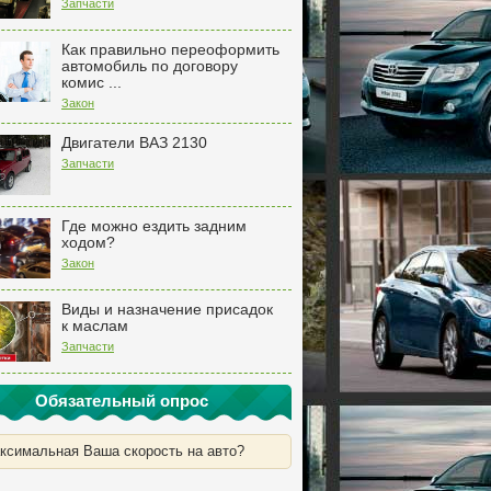
Запчасти
Как правильно переоформить
автомобиль по договору
комис ...
Закон
Двигатели ВАЗ 2130
Запчасти
Где можно ездить задним
ходом?
Закон
Виды и назначение присадок
к маслам
Запчасти
Обязательный опрос
ксимальная Ваша скорость на авто?