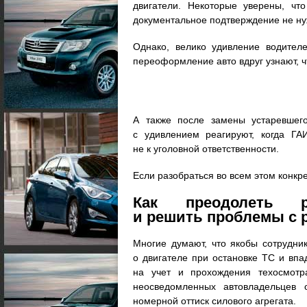
двигатели. Некоторые уверены, чт
документальное подтверждение не ну
Однако, велико удивление водителе
переоформление авто вдруг узнают, чт
А также после замены устаревшег
с удивлением реагируют, когда Г
не к уголовной ответственности.
Если разобраться во всем этом конкр
Как преодолеть ра
и решить проблемы с 
Многие думают, что якобы сотрудни
о двигателе при остановке ТС и впа
на учет и прохождения техосмотр
неосведомленных автовладельцев 
номерной оттиск силового агрегата.