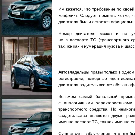
Им кажется, что требование по своей
конфликт. Следует помнить четко, 
двигателя был и остается официаль
Номер двигателя может и не ука
но в паспорте ТС (транспортного с
так, же как и нумерация кузова и шас
Автовладельцы правы только в одном,
регистрации, номерные идентификат
двигателя водитель все-же обязан оф
Возьмем самый банальный пример,
с аналогичными характеристиками
транспортного средства. Но немног
свидетельство являются двумя ра
именно паспорт ТС, так как именно е
Существует заблуждение, что якоб