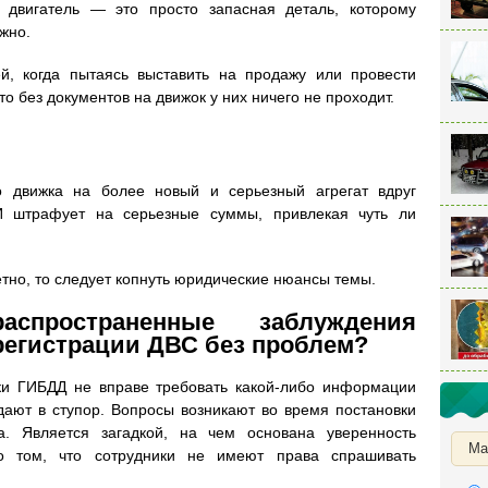
о двигатель — это просто запасная деталь, которому
жно.
й, когда пытаясь выставить на продажу или провести
о без документов на движок у них ничего не проходит.
о движка на более новый и серьезный агрегат вдруг
АИ штрафует на серьезные суммы, привлекая чуть ли
етно, то следует копнуть юридические нюансы темы.
спространенные заблуждения
регистрации ДВС без проблем?
ки ГИБДД не вправе требовать какой-либо информации
дают в ступор. Вопросы возникают во время постановки
а. Является загадкой, на чем основана уверенность
Ма
о том, что сотрудники не имеют права спрашивать