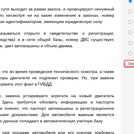
 сути выходит за рамки закона, и провоцируют ненужный
что несмотря ни на какие изменения в законах, номер
ным идентификатором, имеющим юридическую силу.
зываться открыто в свидетельстве о регистрации,
редства) и в сети общей базы, номер ДВС существует,
си, цвет автомашины и объем движка.
Го
 что во время проведения технического осмотра, а также
оры двигателя не подлежат проверке. Но, при замене
ормить этот факт в ГИБДД.
 замена устаревшего агрегата на новый двигатель
. Здесь требуется обновить информацию в паспорте
ие помнят, что паспорт автомашины и регистрационное
зными документами. Для автомобиля важным является
го данные попадают в автоматическую учетную базу.
ы при продаже автомобиля или его покупке требовать