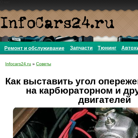
О нас
Запчасти
Тюнинг
Автох
Ремонт и обслуживание
Infocars24.ru
»
Советы
Как выставить угол опереже
на карбюраторном и дру
двигателей