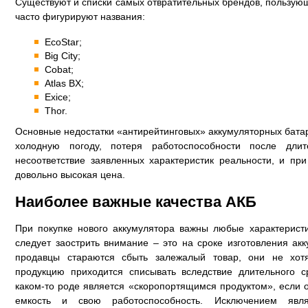
Существуют и списки самых отвратительных брендов, пользующ
часто фигурируют названия:
EcoStar;
Big City;
Cobat;
Atlas BX;
Exice;
Thor.
Основные недостатки «антирейтинговых» аккумуляторных батар
холодную погоду, потеря работоспособности после длит
несоответствие заявленных характеристик реальности, и пр
довольно высокая цена.
Наиболее важные качества АКБ
При покупке нового аккумулятора важны любые характеристи
следует заострить внимание – это на сроке изготовления ак
продавцы стараются сбыть залежалый товар, они не хотя
продукцию приходится списывать вследствие длительного с
каком-то роде является «скоропортящимся продуктом», если о
емкость и свою работоспособность. Исключением явл