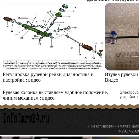
Регулировка рулевой рейки диагностика и
Втулка рулевой
настройка : видео
Видео
Рулевая колонка выставляем удобное положение,
Электроус
устройство
чиним механизм : видео
При копировании материа
© 2017-20