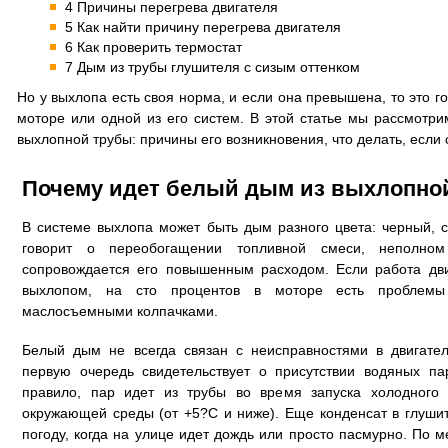
4 Причины перегрева двигателя
5 Как найти причину перегрева двигателя
6 Как проверить термостат
7 Дым из трубы глушителя с сизым оттенком
Но у выхлопа есть своя норма, и если она превышена, то это г
моторе или одной из его систем. В этой статье мы рассмотри
выхлопной трубы: причины его возникновения, что делать, если 
Почему идет белый дым из выхлопно
В системе выхлопа может быть дым разного цвета: черный, 
говорит о переобогащении топливной смеси, неполном
сопровождается его повышенным расходом. Если работа дв
выхлопом, на сто процентов в моторе есть проблем
маслосъемными колпачками.
Белый дым не всегда связан с неисправностями в двигател
первую очередь свидетельствует о присутствии водяных па
правило, пар идет из трубы во время запуска холодного
окружающей среды (от +5?C и ниже). Еще конденсат в глуши
погоду, когда на улице идет дождь или просто пасмурно. По 