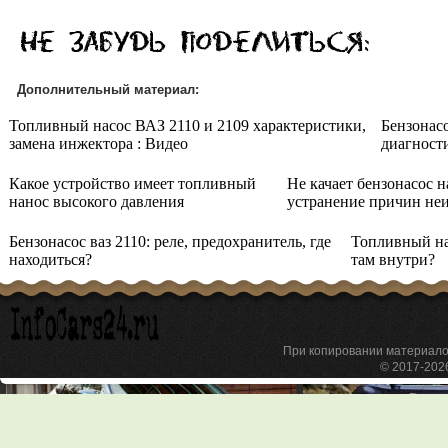
Дополнительный материал:
Топливный насос ВАЗ 2110 и 2109 характеристики,
Бензонасо
замена инжектора : Видео
диагност
Какое устройство имеет топливный
Не качает бензонасос 
нанос высокого давления
устранение причин не
Бензонасос ваз 2110: реле, предохранитель, где
Топливный на
находиться?
там внутри?
При копировании материа
© 2017-20