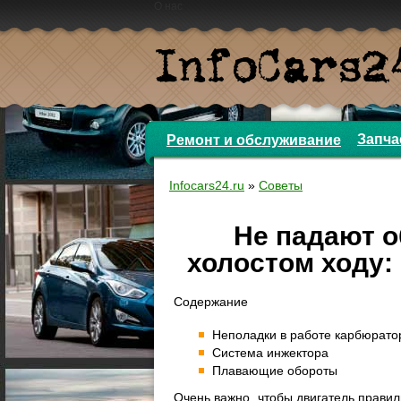
О нас
Запча
Ремонт и обслуживание
Infocars24.ru
»
Советы
Не падают о
холостом ходу:
Содержание
Неполадки в работе карбюрато
Система инжектора
Плавающие обороты
Очень важно, чтобы двигатель правил