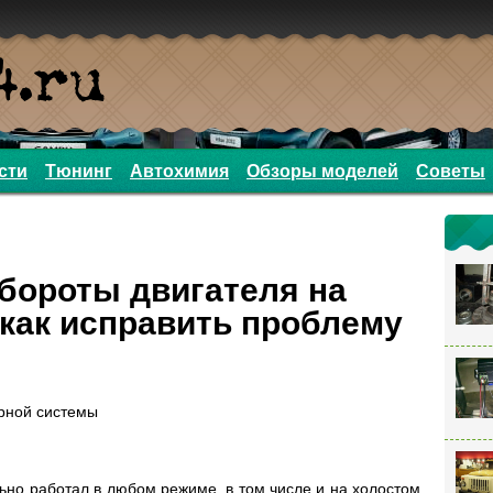
сти
Тюнинг
Автохимия
Обзоры моделей
Советы
бороты двигателя на
 как исправить проблему
рной системы
ьно работал в любом режиме, в том числе и на холостом