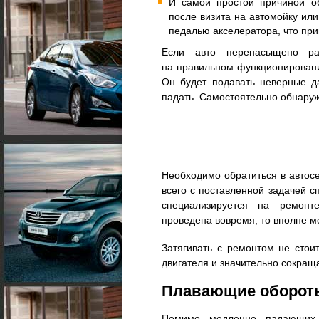
И самой простой причиной о
после визита на автомойку или
педалью акселератора, что при
Если авто перенасыщено раз
на правильном функционировании
Он будет подавать неверные д
падать. Самостоятельно обнаружи
Необходимо обратиться в автос
всего с поставленной задачей с
специализируется на ремонт
проведена вовремя, то вполне м
Затягивать с ремонтом не стои
двигателя и значительно сокраща
Плавающие оборот
Помимо медленно падающих о