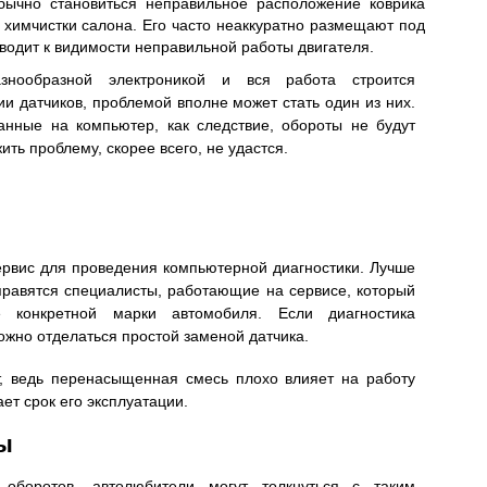
бычно становиться неправильное расположение коврика
 химчистки салона. Его часто неаккуратно размещают под
водит к видимости неправильной работы двигателя.
нообразной электроникой и вся работа строится
 датчиков, проблемой вполне может стать один из них.
анные на компьютер, как следствие, обороты не будут
ть проблему, скорее всего, не удастся.
ервис для проведения компьютерной диагностики. Лучше
правятся специалисты, работающие на сервисе, который
е конкретной марки автомобиля. Если диагностика
ожно отделаться простой заменой датчика.
т, ведь перенасыщенная смесь плохо влияет на работу
ет срок его эксплуатации.
ы
боротов, автолюбители могут толкнуться с таким