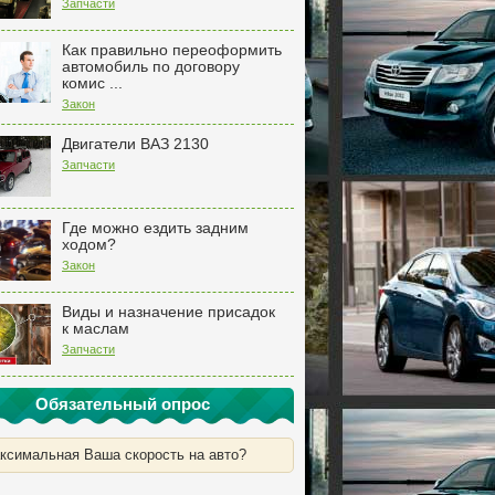
Запчасти
Как правильно переоформить
автомобиль по договору
комис ...
Закон
Двигатели ВАЗ 2130
Запчасти
Где можно ездить задним
ходом?
Закон
Виды и назначение присадок
к маслам
Запчасти
Обязательный опрос
ксимальная Ваша скорость на авто?