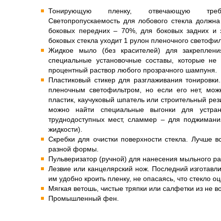
Тонирующую пленку, отвечающую тре
Светопропускаемость для лобового стекла должна
боковых передних – 70%, для боковых задних и 
боковых стекла уходит 1 рулон пленочного светофил
Жидкое мыло (без красителей) для закреплени
специальные установочные составы, которые не 
процентный раствор любого прозрачного шампуня.
Пластиковый стикер для разглаживания тонировки
пленочным светофильтром, но если его нет, мож
пластик, каучуковый шпатель или строительный рез
можно найти специальные выгонки для устра
труднодоступных мест, сламмер – для поджимани
жидкости).
Скребки для очистки поверхности стекла. Лучше в
разной формы.
Пульверизатор (ручной) для нанесения мыльного ра
Лезвие или канцелярский нож. Последний изготавли
им удобно кроить пленку, не опасаясь, что стекло о
Мягкая ветошь, чистые тряпки или салфетки из не в
Промышленный фен.