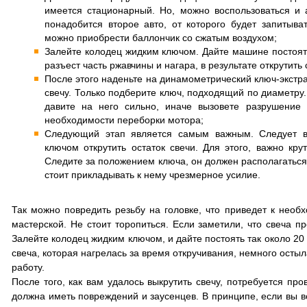
имеется стационарный. Но, можно воспользоваться и 
понадобится второе авто, от которого будет запитыва
можно приобрести баллончик со сжатым воздухом;
Залейте колодец жидким ключом. Дайте машине постоя
разъест часть ржавчины и нагара, в результате открутить
После этого наденьте на динамометрический ключ-экстрак
свечу. Только подберите ключ, подходящий по диаметру.
давите на него сильно, иначе вызовете разрушение 
необходимости переборки мотора;
Следующий этап является самым важным. Следует в
ключом открутить остаток свечи. Для этого, важно кру
Следите за положением ключа, он должен располагаться 
стоит прикладывать к нему чрезмерное усилие.
Так можно повредить резьбу на головке, что приведет к необ
мастерской. Не стоит торопиться. Если заметили, что свеча пр
Залейте колодец жидким ключом, и дайте постоять так около 20 
свеча, которая нагрелась за время откручивания, немного остыл
работу.
После того, как вам удалось выкрутить свечу, потребуется про
должна иметь повреждений и заусенцев. В принципе, если вы в