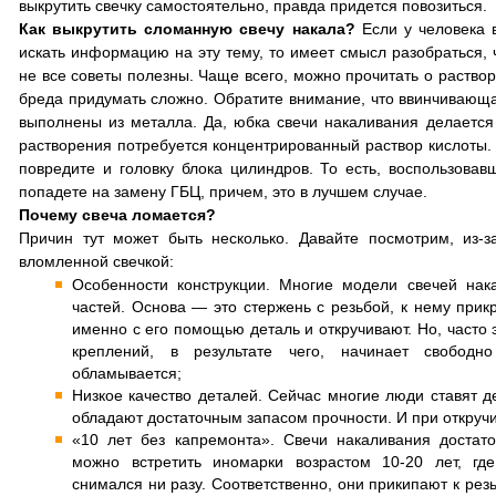
выкрутить свечку самостоятельно, правда придется повозиться.
Как выкрутить сломанную свечу накала?
Если у человека в
искать информацию на эту тему, то имеет смысл разобраться, ч
не все советы полезны. Чаще всего, можно прочитать о раствор
бреда придумать сложно. Обратите внимание, что ввинчивающая
выполнены из металла. Да, юбка свечи накаливания делается 
растворения потребуется концентрированный раствор кислоты. 
повредите и головку блока цилиндров. То есть, воспользовав
попадете на замену ГБЦ, причем, это в лучшем случае.
Почему свеча ломается?
Причин тут может быть несколько. Давайте посмотрим, из-з
вломленной свечкой:
Особенности конструкции. Многие модели свечей нака
частей. Основа — это стержень с резьбой, к нему прик
именно с его помощью деталь и откручивают. Но, часто 
креплений, в результате чего, начинает свободно
обламывается;
Низкое качество деталей. Сейчас многие люди ставят д
обладают достаточным запасом прочности. И при откручи
«10 лет без капремонта». Свечи накаливания достат
можно встретить иномарки возрастом 10-20 лет, гд
снимался ни разу. Соответственно, они прикипают к резь