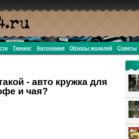
сти
Тюнинг
Автохимия
Обзоры моделей
Советы
такой - авто кружка для
офе и чая?