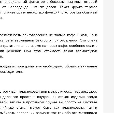
ует специальный фиксатор с боковым язычком, который
 от непредвиденных эксцессов. Такая кружка термос
ыполняет сразу несколько функций, с которыми обычный
я.
озможность приготовления не только кофе и чая, но и
 супов и вермишели быстрого приготовления. Это очень
ся тратить лишнее время на поиск кафе, особенно если с
й ребенок. При этом стоимость такой термокружки
й.
тающий от прикуривателя необходимо обратить внимание
роизводителя.
стретиться пластиковая или металлическая термокружка.
 деле все просто – внутренний стакан изделия всегда
али, так как в противном случае вы просто не сможете
рхний же стакан может быть как пластиковым, так и
выбирать последний вариант, так как оба эти материала