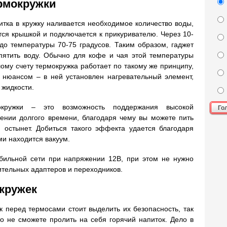
рмокружки
итка в кружку наливается необходимое количество воды,
тся крышкой и подключается к прикуривателю. Через 10-
до температуры 70-75 градусов. Таким образом, гаджет
ипятить воду. Обычно для кофе и чая этой температуры
ому счету термокружка работает по такому же принципу,
 нюансом – в ней установлен нагревательный элемент,
 жидкости.
окружки – это возможность поддержания высокой
Го
ении долгого времени, благодаря чему вы можете пить
н остынет. Добиться такого эффекта удается благодаря
и находится вакуум.
обильной сети при напряжении 12В, при этом не нужно
ительных адаптеров и переходников.
кружек
 перед термосами стоит выделить их безопасность, так
то не сможете пролить на себя горячий напиток. Дело в