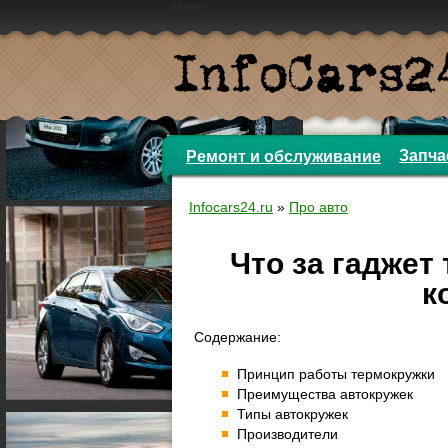
О нас
Запча
Ремонт и обслуживание
Infocars24.ru
»
Про авто
Что за гаджет 
к
Содержание:
Принцип работы термокружки
Преимущества автокружек
Типы автокружек
Производители