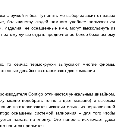
и с ручкой и без. Тут опять же выбор зависит от ваших
аче, большинству людей намного удобнее пользоваться
. Изделия, не оснащенные ими, могут выскользнуть из
 поэтому лучше отдать предпочтение более безопасному
ях, то сейчас термокружки выпускают многие фирмы.
ственные девайсы изготавливают две компании.
роизводителя Contigo отличаются уникальным дизайном,
жку можно подобрать точно в цвет машине) и высоким
мпании изготавливаются исключительно из нержавеющей
ontigo оснащены системой запирания – для того чтобы
буется нажать на кнопку. Это напрочь исключает даже
то напиток прольется.