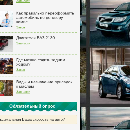
Запчасти
Как правильно переоформить
автомобиль по договору
комис ...
Закон
Двигатели ВАЗ 2130
Запчасти
Где можно ездить задним
ходом?
Закон
Виды и назначение присадок
к маслам
Запчасти
Обязательный опрос
ксимальная Ваша скорость на авто?