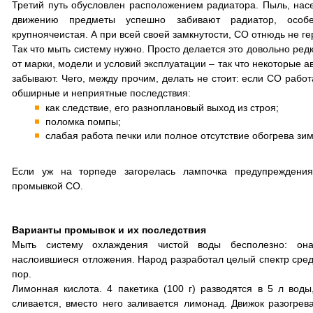
Третий путь обусловлен расположением радиатора. Пыль, нас
движению предметы успешно забивают радиатор, особ
крупноячеистая. А при всей своей замкнутости, СО отнюдь не г
Так что мыть систему нужно. Просто делается это довольно редко
от марки, модели и условий эксплуатации – так что некоторые 
забывают. Чего, между прочим, делать не стоит: если СО работ
обширные и неприятные последствия:
как следствие, его разноплановый выход из строя;
поломка помпы;
слабая работа печки или полное отсутствие обогрева зим
Если уж на торпеде загорелась лампочка предупреждения
промывкой СО.
Варианты промывок и их последствия
Мыть систему охлаждения чистой воды бесполезно: она
наслоившиеся отложения. Народ разработал целый спектр сред
пор.
Лимонная кислота. 4 пакетика (100 г) разводятся в 5 л вод
сливается, вместо него заливается лимонад. Движок разогрева