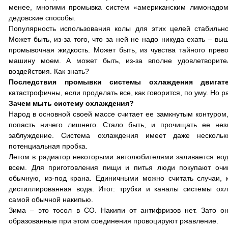
менее, многими промывка систем «американским лимонадом
дедовские способы.
Популярность использования колы для этих целей стабильн
Может быть, из-за того, что за ней не надо никуда ехать – выш
промывочная жидкость. Может быть, из чувства тайного прево
машину моем. А может быть, из-за вполне удовлетворите
воздействия. Как знать?
Последствия промывки системы охлаждения двигате
катастрофичны, если проделать все, как говорится, по уму. Но р
Зачем мыть систему охлаждения?
Народ в основной своей массе считает ее замкнутым контуром
попасть ничего лишнего. Стало быть, и прочищать ее нез
заблуждение. Система охлаждения имеет даже нескольк
потенциальная пробка.
Летом в радиатор некоторыми автолюбителями заливается вода
всем. Для приготовления пищи и питья люди покупают оч
обычную, из-под крана. Единичными можно считать случаи, к
дистиллированная вода. Итог: трубки и каналы системы ох
самой обычной накипью.
Зима – это тосол в СО. Накипи от антифризов нет. Зато о
образованные при этом соединения провоцируют ржавление.