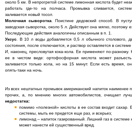
около 5 км. В непрогретой системе лимонная кислота будет неа
работать где-то на полчаса. Промывка сливается, систе
заливается новый тосол.
Молочная сыворотка
. Поистине дедовский способ. В пус
заводская сыворотка, около 5 л. Действует она мягко, поэтому е
Последующие действия аналогичны описанным в п. 1.
Уксус
. В 10 л воды добавляется 0,5 л обычного столового, д
состояния, после отключается, и раствор оставляется в системе 
И, наконец, пресловутая кока-кола. Ее применяют по-разному.
ее в чистом виде: ортофосфорная кислота может разъесть
заливается только кола, но на 15 минут. Если есть время, о
опять-таки на ночь.
Из всех нештатных промывок американский напиток наименее пр
прочих, а, по мнению многих автомобилистов, очищает луч
недостатка:
помимо «полезной» кислоты в ее состав входит сахар. 
системы, мыть ее придется еще раз, и всерьез;
лимонад – напиток газированный. Лишний газ в системе 
может нанести ей существенный вред.