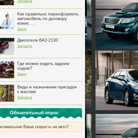
Запчасти
Как правильно переоформить
автомобиль по договору
комис ...
Закон
Двигатели ВАЗ 2130
Запчасти
Где можно ездить задним
ходом?
Закон
Виды и назначение присадок
к маслам
Запчасти
Обязательный опрос
ксимальная Ваша скорость на авто?