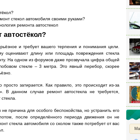
стёкол?
емонт стекол автомобиля своими руками?
хнология ремонта автостекол
т автостёкол?
ерьёзное и требует вашего терпения и понимания цели.
му оценивают длину или площадь повреждения стекла
нту. На одном из форумов даже прозвучала цифра общей
обовом стекле – 3 метра. Это явный перебор, скорее
ьёзно.
о просто затирается. Как правило, это происходит из-за
». В данном случае ремонт автостекла не требуется,
 стекла.
л не причина для особого беспокойства, но устранить его
 потом, после определённого периода движения он не
монт стекла автомобиля со сколом также потребует от вас
Ма
л.