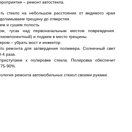
ероприятия – ремонт автостекла.
ить стекло на небольшом расстоянии от видимого края
доламываем трещину до отверстия.
ем и сушим полость.
ром, гусак над первоначальным местом повреждения.
ухкомпонентный) и подаем в место трещины.
ером – убрать мост и инжектор
то ремонта для затвердения полимера. Солнечный свет
-4 раза.
приступаем к полировке стекла. Полировка обеспечит
 75-90%.
хнология ремонта автомобильных стекол своими руками.