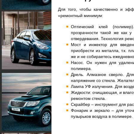
Для того, чтобы качественно и эфф
«ремонтный минимум:
Оптический клей (полимер
прозрачности такой же как 
отвердевания. Технология ремо
Мост и инжектор для введе
приобрести из металла, т.к. п
же и не собираетесь ежедневно
Насос. Он нужен для удален
полимера.
Дрель. Алмазное сверло. Дл
напряжение со стекла. Желател
Лампа УФ излучения. Для возде
Жидкости: очищающая, и влаго
ремонтом стекла.
Скрайбер – инструмент для рас
Фонарик и зеркало – для уточ
пузырьков воздуха в полимере.