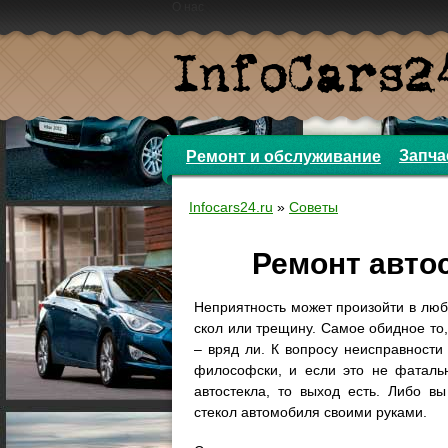
О нас
Запча
Ремонт и обслуживание
Infocars24.ru
»
Советы
Ремонт авто
Неприятность может произойти в люб
скол или трещину. Самое обидное то,
– вряд ли. К вопросу неисправности
философски, и если это не фатальн
автостекла, то выход есть. Либо в
стекол автомобиля своими руками.