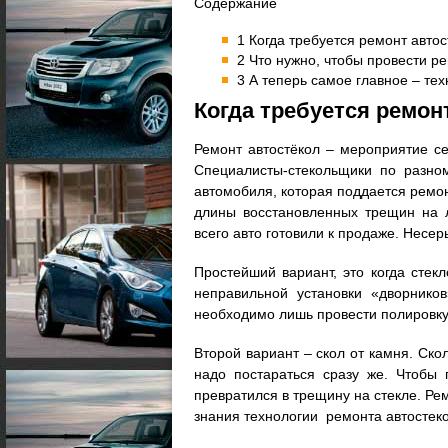
Содержание
1 Когда требуется ремонт авто
2 Что нужно, чтобы провести р
3 А теперь самое главное – те
Когда требуется ремон
Ремонт автостёкол – мероприятие с
Специалисты-стекольщики по разно
автомобиля, которая поддается ремо
длины восстановленных трещин на л
всего авто готовили к продаже. Несер
Простейший вариант, это когда стекл
неправильной установки «дворников
необходимо лишь провести полировку
Второй вариант – скол от камня. Ско
надо постараться сразу же. Чтобы
превратился в трещину на стекле. Ре
знания технологии ремонта автостеко