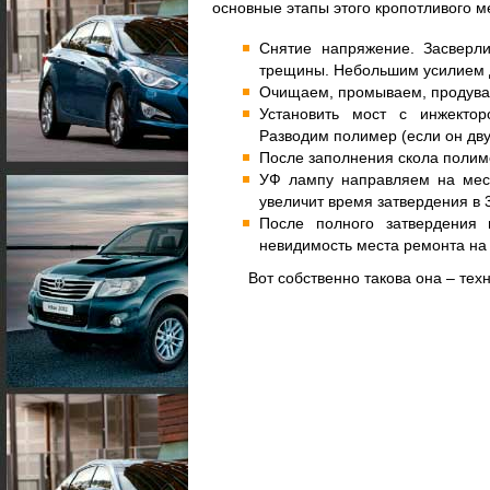
основные этапы этого кропотливого м
Снятие напряжение. Засверл
трещины. Небольшим усилием 
Очищаем, промываем, продува
Установить мост с инжекто
Разводим полимер (если он дв
После заполнения скола полим
УФ лампу направляем на мес
увеличит время затвердения в 3
После полного затвердения 
невидимость места ремонта на
Вот собственно такова она – те