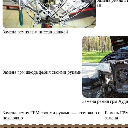
Замена ремня ГР
18
Замена ремня грм ниссан кашкай
Замена грм шкода фабия своими руками
Замена ремня грм Ауди 
Замена ремня ГРМ своими руками — возможно и
Ремень ГРМ
не сложно
замена