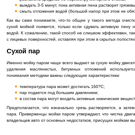
выждать 3-5 минут, пока активная пена растворит грязев
смыть отложения водой (большой напор при этом не обя
Как вы сами понимаете, что-то общее у такого метода очистк
сухой мойкой появится, только если сдувать активную пену 
водой. К сожалению, такой способ не слишком эффективен, так 
с лицевых поверхностей, оставляя при этом в скрытых полостя
Сухой пар
Именно мойку паром чаще всего выдают за сухую мойку двигат
удаления маслянистых, битумных отложений используе
понимания методики важны следующие характеристики:
температура пара может достигать 160?С;
пар подается под большим давлением;
в состав пара могут входить активные химические вещест
Предполагается, что изначально грязь растворяется, а зат
пара. Приверженцы мойки паром утверждают, что чистка двиг
владельцев авто от основных недостатков, присущих мойкам вы