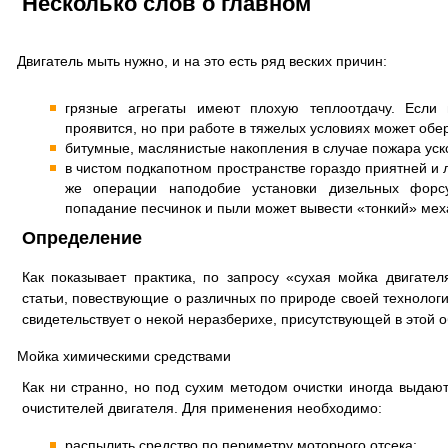
Несколько слов о главном
Двигатель мыть нужно, и на это есть ряд веских причин:
грязные агрегаты имеют плохую теплоотдачу. Если
проявится, но при работе в тяжелых условиях может обе
битумные, маслянистые накопления в случае пожара уск
в чистом подкапотном пространстве гораздо приятней и л
же операции наподобие установки дизельных форсу
попадание песчинок и пыли может вывести «тонкий» меха
Определение
Как показывает практика, по запросу «сухая мойка двигате
статьи, повествующие о различных по природе своей технологи
свидетельствует о некой неразберихе, присутствующей в этой о
Мойка химическими средствами
Как ни странно, но под сухим методом очистки иногда выда
очистителей двигателя. Для применения необходимо:
распылить средство по периметру моторного отсека;