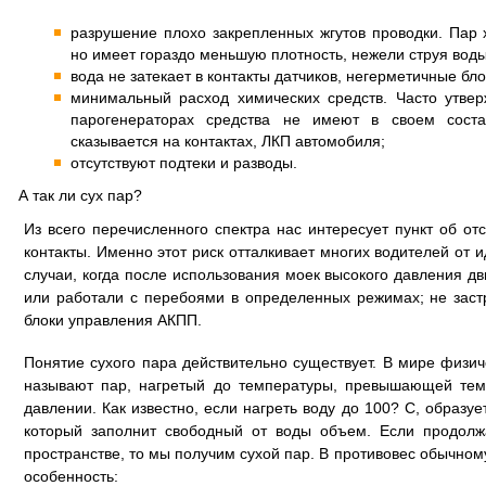
разрушение плохо закрепленных жгутов проводки. Пар 
но имеет гораздо меньшую плотность, нежели струя воды
вода не затекает в контакты датчиков, негерметичные бл
минимальный расход химических средств. Часто утвер
парогенераторах средства не имеют в своем соста
сказывается на контактах, ЛКП автомобиля;
отсутствуют подтеки и разводы.
А так ли сух пар?
Из всего перечисленного спектра нас интересует пункт об от
контакты. Именно этот риск отталкивает многих водителей от 
случаи, когда после использования моек высокого давления дв
или работали с перебоями в определенных режимах; не заст
блоки управления АКПП.
Понятие сухого пара действительно существует. В мире физи
называют пар, нагретый до температуры, превышающей тем
давлении. Как известно, если нагреть воду до 100? С, образуе
который заполнит свободный от воды объем. Если продолж
пространстве, то мы получим сухой пар. В противовес обычном
особенность: